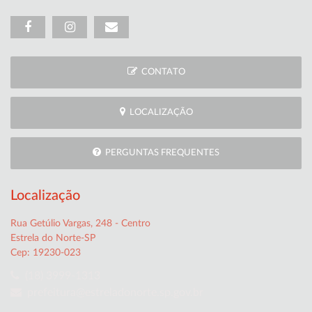
CONTATO
LOCALIZAÇÃO
PERGUNTAS FREQUENTES
Localização
Rua Getúlio Vargas, 248 - Centro
Estrela do Norte-SP
Cep: 19230-023
(18) 3999-1313
prefeitura@estreladonorte.sp.gov.br