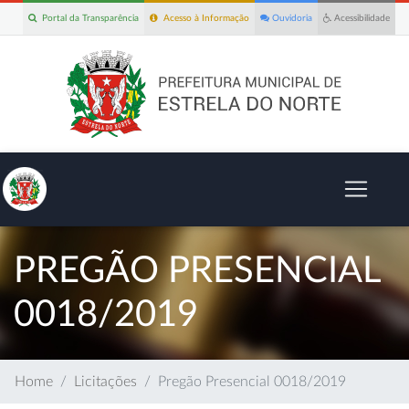
Portal da Transparência
Acesso à Informação
Ouvidoria
Acessibilidade
PREGÃO PRESENCIAL
0018/2019
Home
Licitações
Pregão Presencial 0018/2019