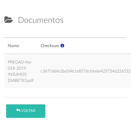
Documentos
Nome
Checksum
PREGAO-No-
018-2019-
c36716bfe2bd54b1e857dcfdede425734d226532
INSUMOS-
DIABETES.pdf
VOLTAR