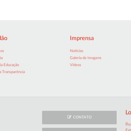
dão
Imprensa
sos
Notícias
ia
Galeria de Imagens
ia Educação
Vídeos
a Transparência
Lo
CONTATO
Rua
Es