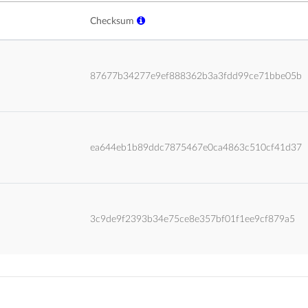
Checksum
87677b34277e9ef888362b3a3fdd99ce71bbe05b
ea644eb1b89ddc7875467e0ca4863c510cf41d37
3c9de9f2393b34e75ce8e357bf01f1ee9cf879a5