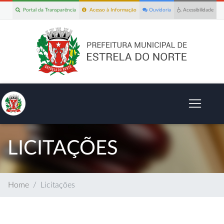
Portal da Transparência
Acesso à Informação
Ouvidoria
Acessibilidade
LICITAÇÕES
Home
Licitações